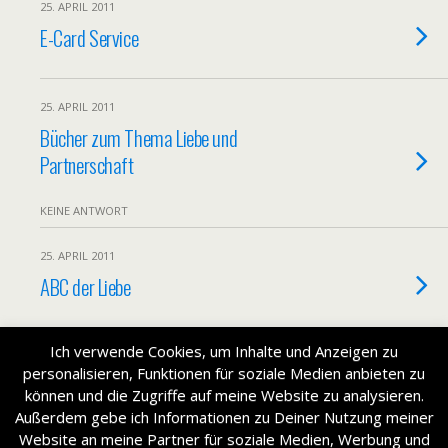
25. APRIL 2011
E-Card Service
25. APRIL 2011
Bücher zum Thema Liebe und
Partnerschaft
KEINE ANTWORT
25. APRIL 2011
ABC der Liebe
Ich verwende Cookies, um Inhalte und Anzeigen zu
personalisieren, Funktionen für soziale Medien anbieten zu
Zum Seitenanfang
können und die Zugriffe auf meine Website zu analysieren.
Außerdem gebe ich Informationen zu Deiner Nutzung meiner
Mobil
Desktop
Website an meine Partner für soziale Medien, Werbung und